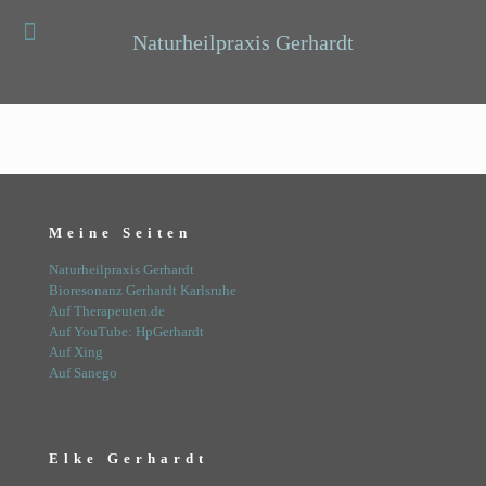
Naturheilpraxis Gerhardt
Meine Seiten
Naturheilpraxis Gerhardt
Bioresonanz Gerhardt Karlsruhe
Auf Therapeuten.de
Auf YouTube: HpGerhardt
Auf Xing
Auf Sanego
Elke Gerhardt